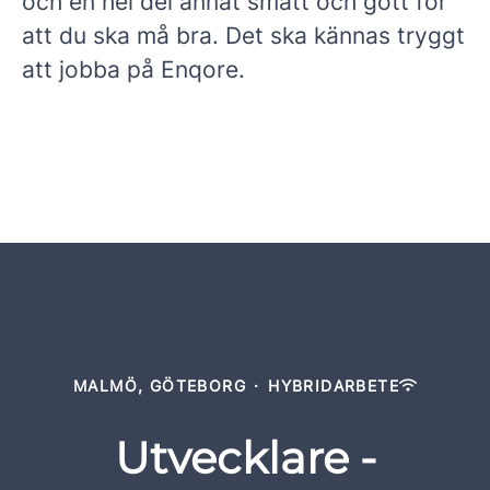
och en hel del annat smått och gott för
att du ska må bra. Det ska kännas tryggt
att jobba på Enqore.
MALMÖ, GÖTEBORG
·
HYBRIDARBETE
Utvecklare -